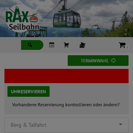
Zum
Inhalt
springen
1
T
TERMINWAHL
E
R
M
I
N
UMRESERVIEREN
W
A
Vorhandene Reservierung kontrollieren oder ändern?
H
L
Berg & Talfahrt