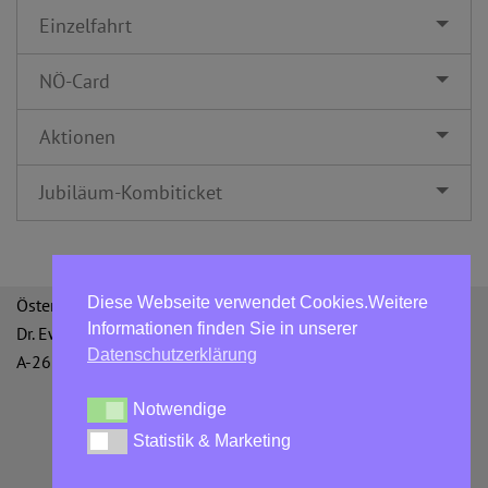
Einzelfahrt
NÖ-Card
Aktionen
Jubiläum-Kombiticket
Diese Webseite verwendet Cookies.Weitere
Österreichische Bergbahnen GmbH
Informationen finden Sie in unserer
Dr. Ewald Bing-Straße 3
Datenschutzerklärung
A-2651 Reichenau an der Rax
Notwendige
Notwendige
Statistik & Marketing
Statistik & Marketing
Datenschutzerklärung
AGBs
Impressum