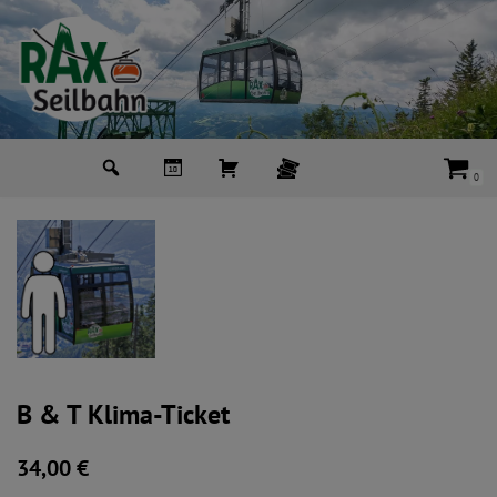
Zum
Inhalt
springen
0
B & T Klima-Ticket
34,00
€