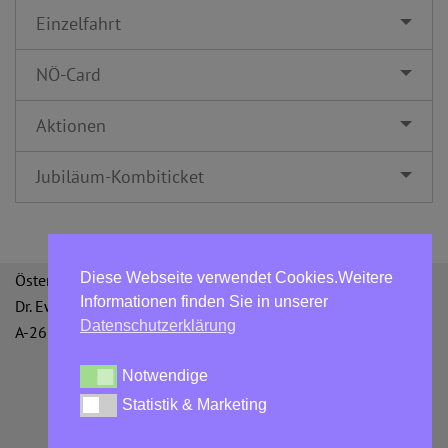
Einzelfahrt
NÖ-Card
Aktionen
Jubiläum-Kombiticket
Diese Webseite verwendet Cookies.Weitere
Österreichische Bergbahnen GmbH
Informationen finden Sie in unserer
Dr. Ewald Bing-Straße 3
Datenschutzerklärung
A-2651 Reichenau an der Rax
Notwendige
Notwendige
Statistik & Marketing
Statistik & Marketing
Datenschutzerklärung
AGBs
Impressum