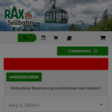
Zum
Inhalt
springen
1
T
TERMINWAHL
E
R
M
I
N
UMRESERVIEREN
W
A
Vorhandene Reservierung kontrollieren oder ändern?
H
L
Berg & Talfahrt