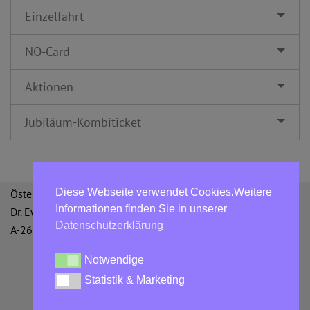
Einzelfahrt
NÖ-Card
Aktionen
Jubiläum-Kombiticket
Diese Webseite verwendet Cookies.Weitere
Österreichische Bergbahnen GmbH
Informationen finden Sie in unserer
Dr. Ewald Bing-Straße 3
Datenschutzerklärung
A-2651 Reichenau an der Rax
Notwendige
Notwendige
Statistik & Marketing
Statistik & Marketing
Datenschutzerklärung
AGBs
Impressum