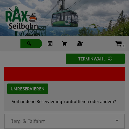
Zum
Inhalt
springen
1
T
TERMINWAHL
E
R
M
I
N
UMRESERVIEREN
W
A
Vorhandene Reservierung kontrollieren oder ändern?
H
L
Berg & Talfahrt