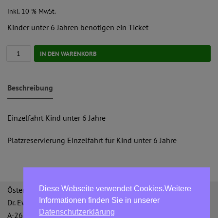
inkl. 10 % MwSt.
Kinder unter 6 Jahren benötigen ein Ticket
IN DEN WARENKORB
Beschreibung
Einzelfahrt Kind unter 6 Jahre
Platzreservierung Einzelfahrt für Kind unter 6 Jahre
Diese Webseite verwendet Cookies.Weitere
Österreichische Bergbahnen GmbH
Informationen finden Sie in unserer
Dr. Ewald Bing-Straße 3
Datenschutzerklärung
A-2651 Reichenau an der Rax