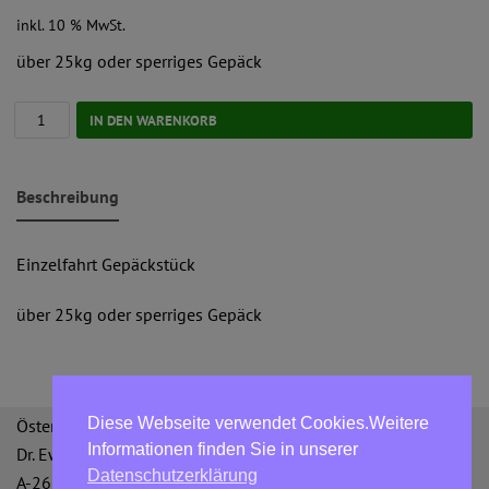
inkl. 10 % MwSt.
über 25kg oder sperriges Gepäck
IN DEN WARENKORB
Beschreibung
Einzelfahrt Gepäckstück
über 25kg oder sperriges Gepäck
Diese Webseite verwendet Cookies.Weitere
Österreichische Bergbahnen GmbH
Informationen finden Sie in unserer
Dr. Ewald Bing-Straße 3
Datenschutzerklärung
A-2651 Reichenau an der Rax