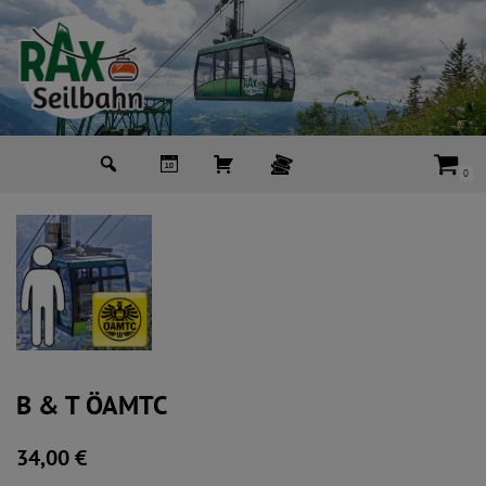
Zum
Inhalt
springen
0
B & T ÖAMTC
34,00
€