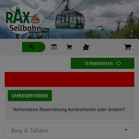
Zum
Inhalt
springen
0
T
TERMINWAHL
E
R
M
I
N
UMRESERVIEREN
W
A
Vorhandene Reservierung kontrollieren oder ändern?
H
L
Berg & Talfahrt