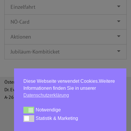
Einzelfahrt
NÖ-Card
Aktionen
Jubiläum-Kombiticket
Diese Webseite verwendet Cookies.Weitere
Österreichische Bergbahnen GmbH
Informationen finden Sie in unserer
Dr. Ewald Bing-Straße 3
Datenschutzerklärung
A-2651 Reichenau an der Rax
Notwendige
Notwendige
Statistik & Marketing
Statistik & Marketing
Datenschutzerklärung
AGBs
Impressum