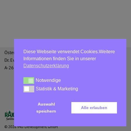
Diese Webseite verwendet Cookies.Weitere
Österreichische Bergbahnen GmbH
Informationen finden Sie in unserer
Dr. Ewald Bing-Straße 3
Datenschutzerklärung
A-2651 Reichenau an der Rax
Notwendige
Notwendige
Statistik & Marketing
Statistik & Marketing
Datenschutzerklärung
AGBs
Impressum
Auswahl
Alle erlauben
speichern
©
2026
v4u-Development GmbH