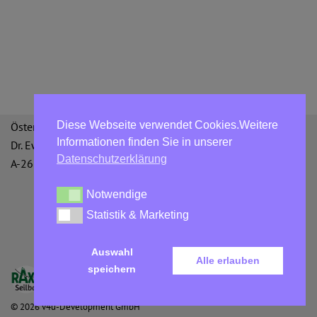
Diese Webseite verwendet Cookies.Weitere
Österreichische Bergbahnen GmbH
Informationen finden Sie in unserer
Dr. Ewald Bing-Straße 3
Datenschutzerklärung
A-2651 Reichenau an der Rax
Notwendige
Notwendige
Statistik & Marketing
Statistik & Marketing
Datenschutzerklärung
AGBs
Impressum
Auswahl
Alle erlauben
speichern
©
2026
v4u-Development GmbH